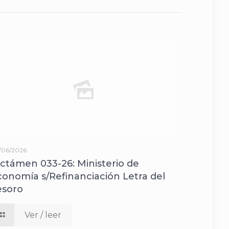
/06/2026
ictámen 033-26: Ministerio de
conomía s/Refinanciación Letra del
esoro
Ver / leer