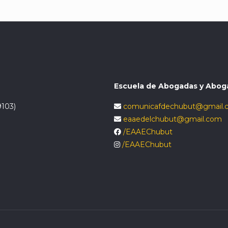
Escuela de Abogadas y Abog
9103)
comunicafdechubut@gmail.
eaaedelchubut@gmail.com
/EAAEChubut
/EAAEChubut