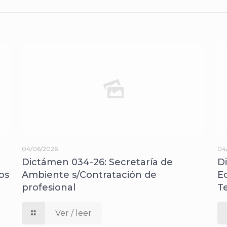
04/06/2026
04
Dictámen 034-26: Secretaría de
D
os
Ambiente s/Contratación de
E
profesional
T
Ver / leer