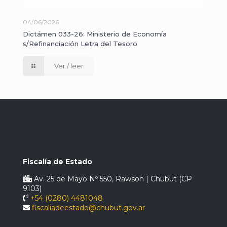
04/06/2026
Dictámen 033-26: Ministerio de Economía
s/Refinanciación Letra del Tesoro
Ver / leer
Fiscalía de Estado
Av. 25 de Mayo Nº 550, Rawson | Chubut (CP
9103)
+54 (0280) 4481048
fiscaliadeestado@chubut.gov.ar