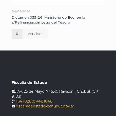
04/06/2026
Dictámen 033-26: Ministerio de Economía
s/Refinanciación Letra del Tesoro
Ver / leer
Fiscalía de Estado
Av. 25 de Mayo Nº 550, Rawson | Chubut (CP
9103)
+54 (0280) 4481048
fiscaliadeestado@chubut.gov.ar