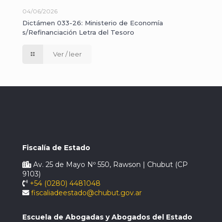
04/06/2026
Dictámen 033-26: Ministerio de Economía
s/Refinanciación Letra del Tesoro
Ver / leer
Fiscalía de Estado
Av. 25 de Mayo Nº 550, Rawson | Chubut (CP
9103)
+54 (0280) 4481048
fiscaliadeestado@chubut.gov.ar
Escuela de Abogadas y Abogados del Estado