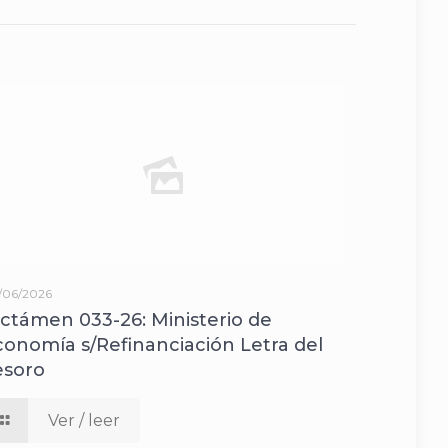
/06/2026
ictámen 033-26: Ministerio de
conomía s/Refinanciación Letra del
esoro
Ver / leer