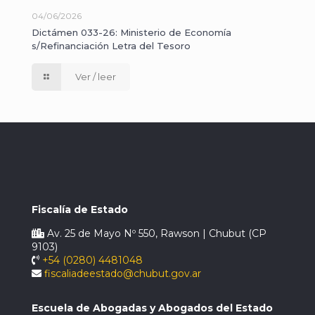
04/06/2026
Dictámen 033-26: Ministerio de Economía
s/Refinanciación Letra del Tesoro
Ver / leer
Fiscalía de Estado
Av. 25 de Mayo Nº 550, Rawson | Chubut (CP
9103)
+54 (0280) 4481048
fiscaliadeestado@chubut.gov.ar
Escuela de Abogadas y Abogados del Estado