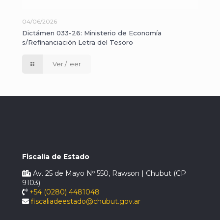
04/06/2026
Dictámen 033-26: Ministerio de Economía
s/Refinanciación Letra del Tesoro
Ver / leer
Fiscalía de Estado
Av. 25 de Mayo Nº 550, Rawson | Chubut (CP
9103)
+54 (0280) 4481048
fiscaliadeestado@chubut.gov.ar