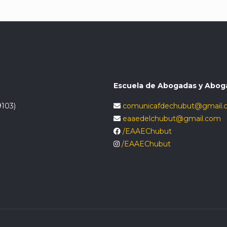
Escuela de Abogadas y Abog
9103)
comunicafdechubut@gmail.
eaaedelchubut@gmail.com
/EAAEChubut
/EAAEChubut