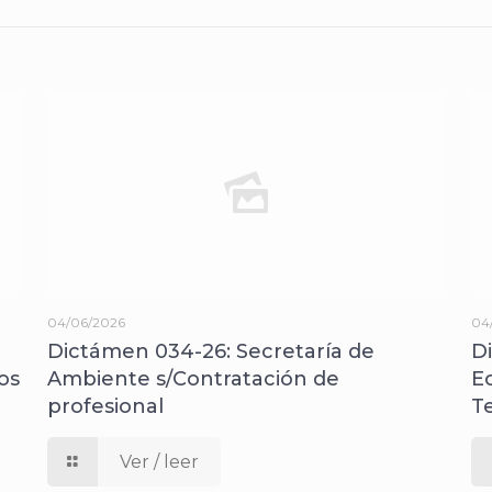
04/06/2026
04
Dictámen 034-26: Secretaría de
D
os
Ambiente s/Contratación de
E
profesional
T
Ver / leer