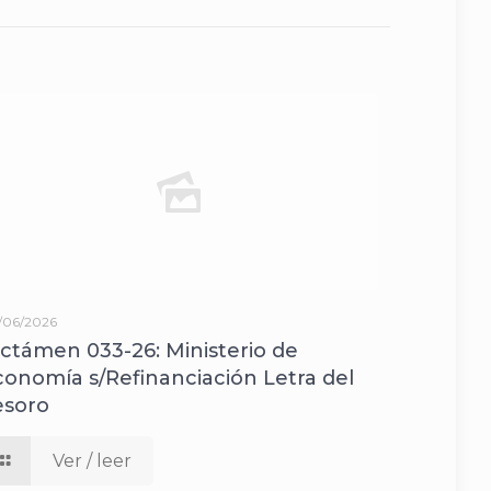
/06/2026
ictámen 033-26: Ministerio de
conomía s/Refinanciación Letra del
esoro
Ver / leer