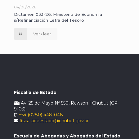
04/06/2026
Dictámen 033-26: Ministerio de Economía
s/Refinanciación Letra del Tesoro
Ver / leer
Fiscalía de Estado
Av. 25 de Mayo Nº 550, Rawson | Chubut (CP
9103)
+54 (0280) 4481048
fiscaliadeestado@chubut.gov.ar
Escuela de Abogadas y Abogados del Estado