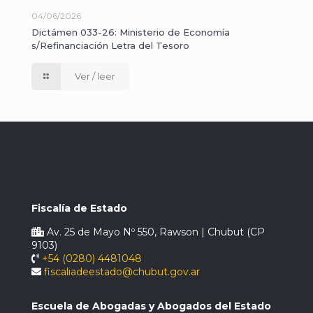
04/06/2026
Dictámen 033-26: Ministerio de Economía
s/Refinanciación Letra del Tesoro
Ver / leer
Fiscalía de Estado
Av. 25 de Mayo Nº 550, Rawson | Chubut (CP
9103)
+54 (0280) 4481048
fiscaliadeestado@chubut.gov.ar
Escuela de Abogadas y Abogados del Estado