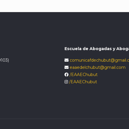
Escuela de Abogadas y Abog
9103)
comunicafdechubut@gmail.
eaaedelchubut@gmail.com
/EAAEChubut
/EAAEChubut