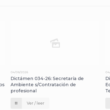
04/06/2026
04
Dictámen 034-26: Secretaría de
D
os
Ambiente s/Contratación de
E
profesional
T
Ver / leer