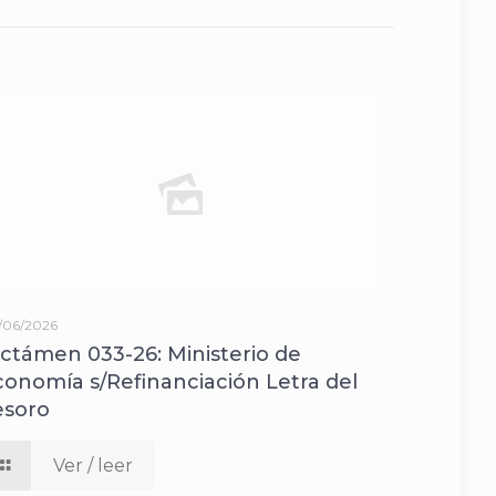
/06/2026
ictámen 033-26: Ministerio de
conomía s/Refinanciación Letra del
esoro
Ver / leer