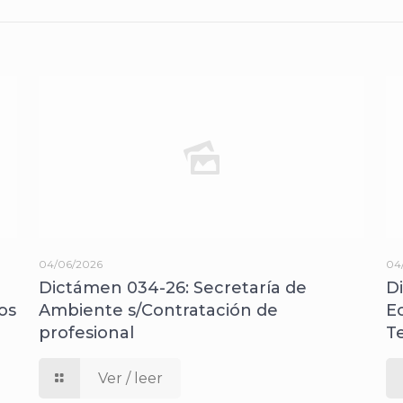
04/06/2026
04
Dictámen 034-26: Secretaría de
D
os
Ambiente s/Contratación de
E
profesional
T
Ver / leer