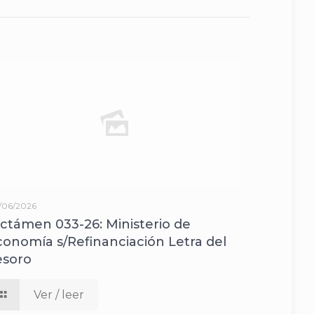
/06/2026
ictámen 033-26: Ministerio de
conomía s/Refinanciación Letra del
esoro
Ver / leer