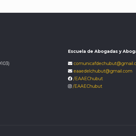
Escuela de Abogadas y Abog
9103)
comunicafdechubut@gmail.
eaaedelchubut@gmail.com
/EAAEChubut
/EAAEChubut