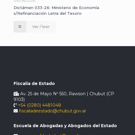
04/06/2026
Dictámen 033-26: Ministerio de Economía
s/Refinanciación Letra del Tesoro
Ver / leer
Fiscalía de Estado
Av. 25 de Mayo Nº 550, Rawson | Chubut (CP
9103)
+54 (0280) 4481048
fiscaliadeestado@chubut.gov.ar
Escuela de Abogadas y Abogados del Estado