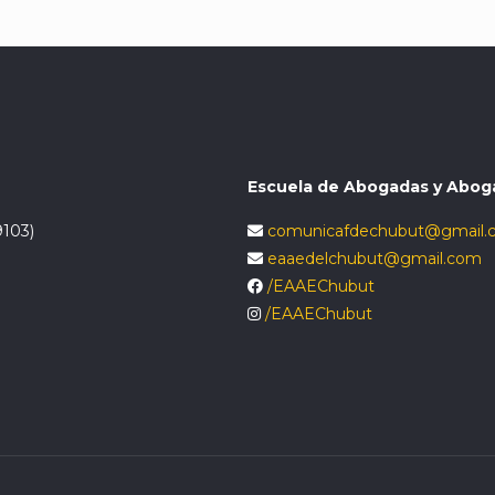
Escuela de Abogadas y Abog
9103)
comunicafdechubut@gmail.
eaaedelchubut@gmail.com
/EAAEChubut
/EAAEChubut