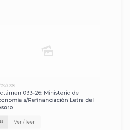
/06/2026
ictámen 033-26: Ministerio de
conomía s/Refinanciación Letra del
esoro
Ver / leer