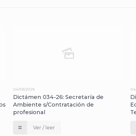
04/06/2026
04
Dictámen 034-26: Secretaría de
D
os
Ambiente s/Contratación de
E
profesional
T
Ver / leer