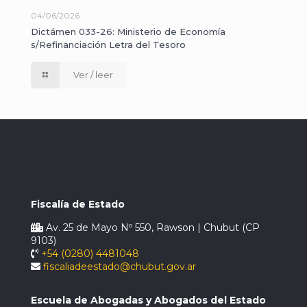
04/06/2026
Dictámen 033-26: Ministerio de Economía
s/Refinanciación Letra del Tesoro
Ver / leer
Fiscalía de Estado
Av. 25 de Mayo Nº 550, Rawson | Chubut (CP
9103)
+54 (0280) 4481048
fiscaliadeestado@chubut.gov.ar
Escuela de Abogadas y Abogados del Estado