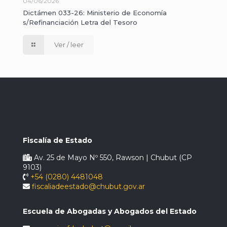
04/06/2026
Dictámen 033-26: Ministerio de Economía
s/Refinanciación Letra del Tesoro
Ver / leer
Fiscalía de Estado
Av. 25 de Mayo Nº 550, Rawson | Chubut (CP
9103)
+54 (0280) 4481048
fiscaliadeestado@chubut.gov.ar
Escuela de Abogadas y Abogados del Estado