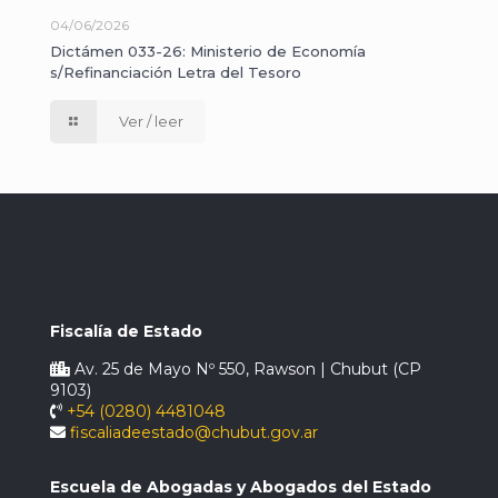
04/06/2026
Dictámen 033-26: Ministerio de Economía
s/Refinanciación Letra del Tesoro
Ver / leer
Fiscalía de Estado
Av. 25 de Mayo Nº 550, Rawson | Chubut (CP
9103)
+54 (0280) 4481048
fiscaliadeestado@chubut.gov.ar
Escuela de Abogadas y Abogados del Estado