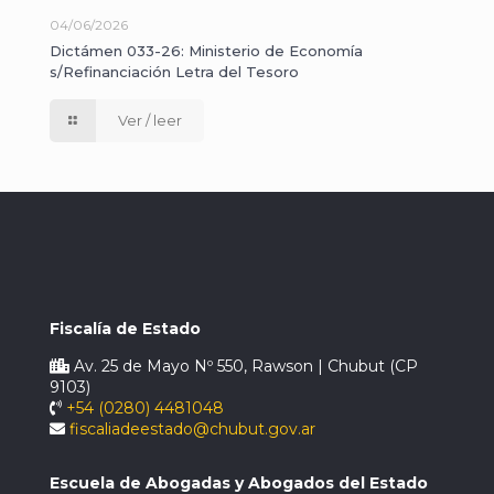
04/06/2026
Dictámen 033-26: Ministerio de Economía
s/Refinanciación Letra del Tesoro
Ver / leer
Fiscalía de Estado
Av. 25 de Mayo Nº 550, Rawson | Chubut (CP
9103)
+54 (0280) 4481048
fiscaliadeestado@chubut.gov.ar
Escuela de Abogadas y Abogados del Estado