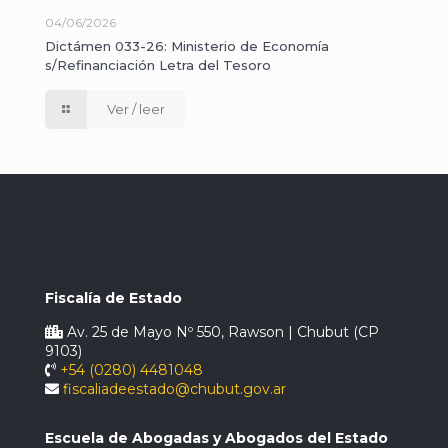
04/06/2026
Dictámen 033-26: Ministerio de Economía
s/Refinanciación Letra del Tesoro
Ver / leer
Fiscalía de Estado
Av. 25 de Mayo Nº 550, Rawson | Chubut (CP
9103)
+54 (0280) 4481048
fiscaliadeestado@chubut.gov.ar
Escuela de Abogadas y Abogados del Estado