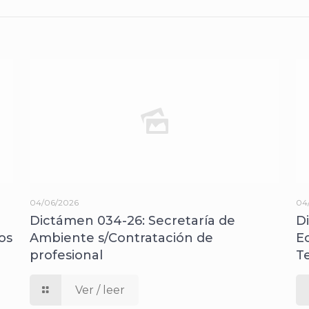
04/06/2026
04
Dictámen 034-26: Secretaría de
D
os
Ambiente s/Contratación de
E
profesional
T
Ver / leer