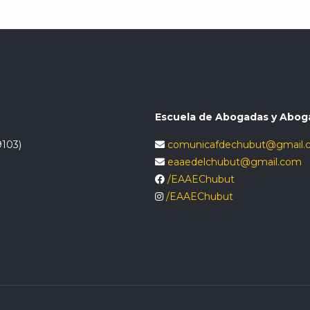
Escuela de Abogadas y Abog
9103)
comunicafdechubut@gmail.
eaaedelchubut@gmail.com
/EAAEChubut
/EAAEChubut