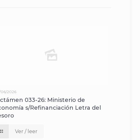
/06/2026
ictámen 033-26: Ministerio de
conomía s/Refinanciación Letra del
esoro
Ver / leer