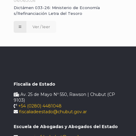
04/06/2026
Dictámen 033-26: Ministerio de Economía
s/Refinanciación Letra del Tesoro
Ver / leer
Fiscalía de Estado
Av. 25 de Mayo Nº 550, Rawson | Chubut (CP
9103)
+54 (0280) 4481048
fiscaliadeestado@chubut.gov.ar
Escuela de Abogadas y Abogados del Estado