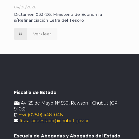
04/06/2026
Dictámen 033-26: Ministerio de Economía
s/Refinanciación Letra del Tesoro
Ver / leer
Fiscalía de Estado
Av. 25 de Mayo Nº 550, Rawson | Chubut (CP
9103)
+54 (0280) 4481048
fiscaliadeestado@chubut.gov.ar
Escuela de Abogadas y Abogados del Estado