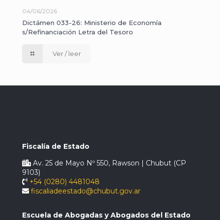
04/06/2026
Dictámen 033-26: Ministerio de Economía
s/Refinanciación Letra del Tesoro
Ver / leer
Fiscalía de Estado
Av. 25 de Mayo Nº 550, Rawson | Chubut (CP
9103)
+54 (0280) 4481048
fiscaliadeestado@chubut.gov.ar
Escuela de Abogadas y Abogados del Estado