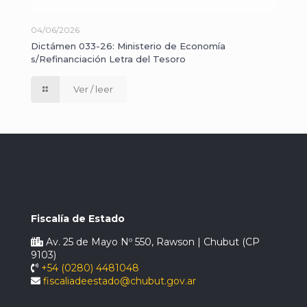
04/06/2026
Dictámen 033-26: Ministerio de Economía
s/Refinanciación Letra del Tesoro
Ver / leer
Fiscalía de Estado
Av. 25 de Mayo Nº 550, Rawson | Chubut (CP
9103)
+54 (0280) 4481048
fiscaliadeestado@chubut.gov.ar