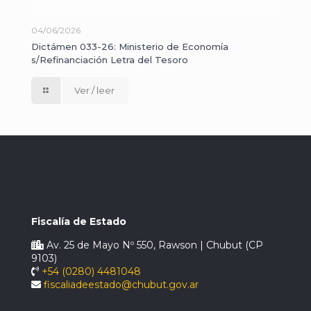
04/06/2026
Dictámen 033-26: Ministerio de Economía
s/Refinanciación Letra del Tesoro
Ver / leer
Fiscalía de Estado
Av. 25 de Mayo Nº 550, Rawson | Chubut (CP
9103)
+54 (0280) 4481048
fiscaliadeestado@chubut.gov.ar