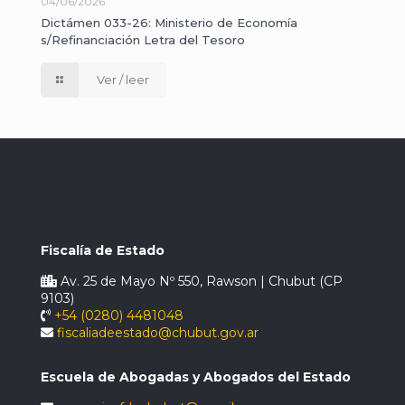
04/06/2026
Dictámen 033-26: Ministerio de Economía
s/Refinanciación Letra del Tesoro
Ver / leer
Fiscalía de Estado
Av. 25 de Mayo Nº 550, Rawson | Chubut (CP
9103)
+54 (0280) 4481048
fiscaliadeestado@chubut.gov.ar
Escuela de Abogadas y Abogados del Estado