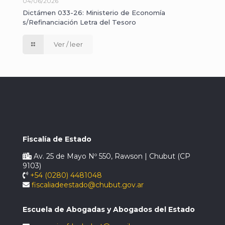
04/06/2026
Dictámen 033-26: Ministerio de Economía
s/Refinanciación Letra del Tesoro
Ver / leer
Fiscalía de Estado
Av. 25 de Mayo Nº 550, Rawson | Chubut (CP
9103)
+54 (0280) 4481048
fiscaliadeestado@chubut.gov.ar
Escuela de Abogadas y Abogados del Estado