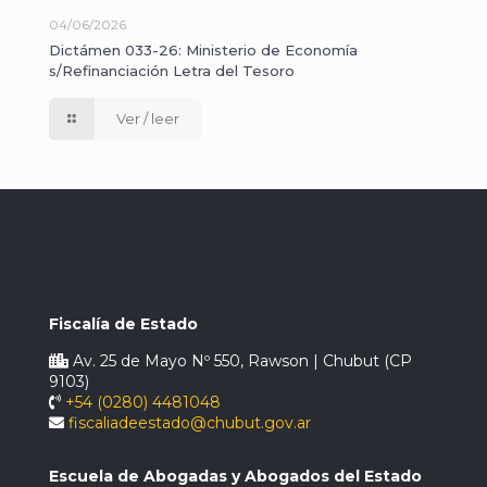
04/06/2026
Dictámen 033-26: Ministerio de Economía
s/Refinanciación Letra del Tesoro
Ver / leer
Fiscalía de Estado
Av. 25 de Mayo Nº 550, Rawson | Chubut (CP
9103)
+54 (0280) 4481048
fiscaliadeestado@chubut.gov.ar
Escuela de Abogadas y Abogados del Estado