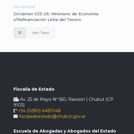
04/06/2026
Dictámen 033-26: Ministerio de Economía
s/Refinanciación Letra del Tesoro
Ver / leer
Fiscalía de Estado
Av. 25 de Mayo Nº 550, Rawson | Chubut (CP
9103)
+54 (0280) 4481048
fiscaliadeestado@chubut.gov.ar
Escuela de Abogadas y Abogados del Estado