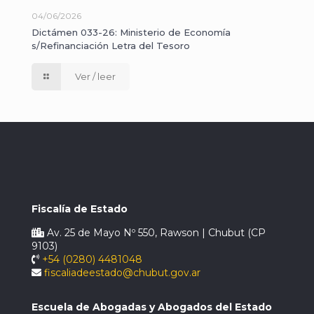
04/06/2026
Dictámen 033-26: Ministerio de Economía
s/Refinanciación Letra del Tesoro
Ver / leer
Fiscalía de Estado
Av. 25 de Mayo Nº 550, Rawson | Chubut (CP
9103)
+54 (0280) 4481048
fiscaliadeestado@chubut.gov.ar
Escuela de Abogadas y Abogados del Estado