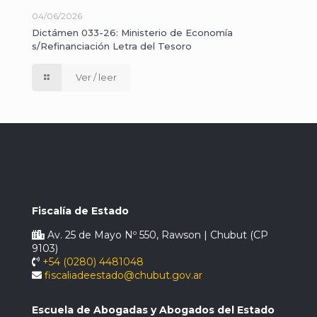
04/06/2026
Dictámen 033-26: Ministerio de Economía
s/Refinanciación Letra del Tesoro
Ver / leer
Fiscalía de Estado
Av. 25 de Mayo Nº 550, Rawson | Chubut (CP
9103)
+54 (0280) 4481048
fiscaliadeestado@chubut.gov.ar
Escuela de Abogadas y Abogados del Estado