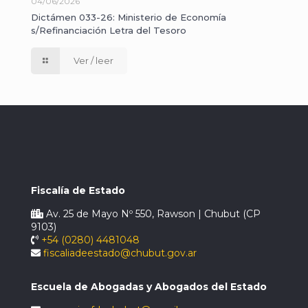
04/06/2026
Dictámen 033-26: Ministerio de Economía
s/Refinanciación Letra del Tesoro
Ver / leer
Fiscalía de Estado
Av. 25 de Mayo Nº 550, Rawson | Chubut (CP
9103)
+54 (0280) 4481048
fiscaliadeestado@chubut.gov.ar
Escuela de Abogadas y Abogados del Estado