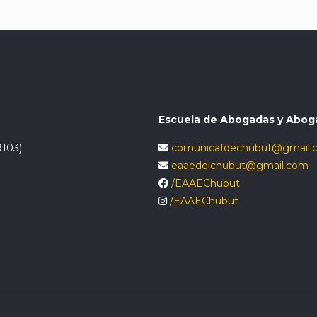
Escuela de Abogadas y Abog
9103)
comunicafdechubut@gmail.
eaaedelchubut@gmail.com
/EAAEChubut
/EAAEChubut