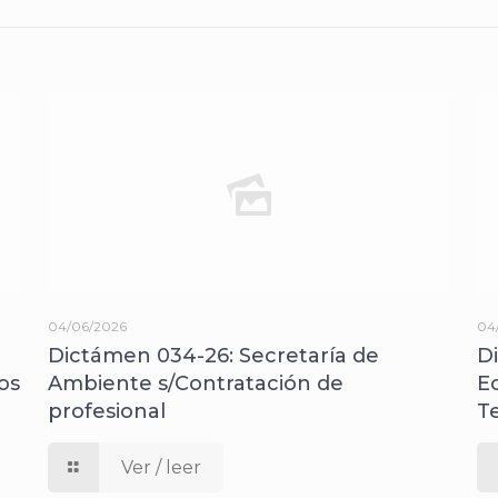
04/06/2026
04
Dictámen 034-26: Secretaría de
D
os
Ambiente s/Contratación de
E
profesional
T
Ver / leer