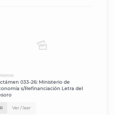
/06/2026
ictámen 033-26: Ministerio de
conomía s/Refinanciación Letra del
esoro
Ver / leer