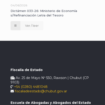
04/06/2026
Dictámen 033-26: Ministerio de Economía
s/Refinanciación Letra del Tesoro
Ver / leer
Fiscalía de Estado
Av. 25 de Mayo Nº 550, Rawson | Chubut (CP
9103)
+54 (0280) 4481048
fiscaliadeestado@chubut.gov.ar
Escuela de Abogadas y Abogados del Estado