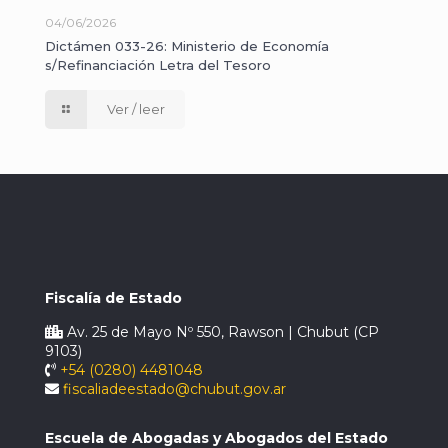
04/06/2026
Dictámen 033-26: Ministerio de Economía
s/Refinanciación Letra del Tesoro
Ver / leer
Fiscalía de Estado
Av. 25 de Mayo Nº 550, Rawson | Chubut (CP
9103)
+54 (0280) 4481048
fiscaliadeestado@chubut.gov.ar
Escuela de Abogadas y Abogados del Estado