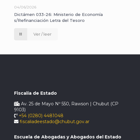
04/06/2026
Dictámen 033-26: Ministerio de Economía
s/Refinanciación Letra del Tesoro
Ver / leer
Fiscalía de Estado
Av. 25 de Mayo Nº 550, Rawson | Chubut (CP
9103)
+54 (0280) 4481048
fiscaliadeestado@chubut.gov.ar
Escuela de Abogadas y Abogados del Estado