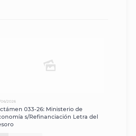
/06/2026
ictámen 033-26: Ministerio de
conomía s/Refinanciación Letra del
esoro