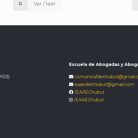
Ver / leer
Escuela de Abogadas y Abog
9103)
comunicafdechubut@gmail.
eaaedelchubut@gmail.com
/EAAEChubut
/EAAEChubut