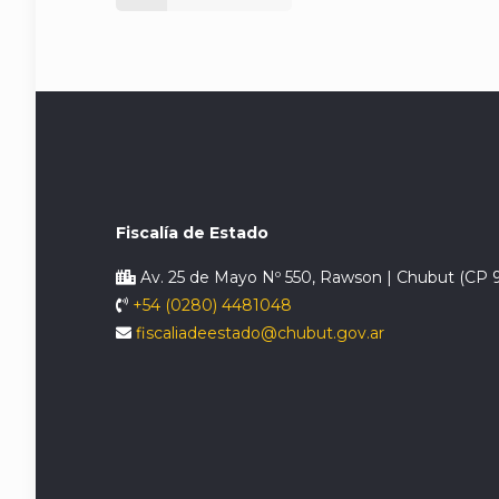
Fiscalía de Estado
Av. 25 de Mayo Nº 550, Rawson | Chubut (CP 
+54 (0280) 4481048
fiscaliadeestado@chubut.gov.ar