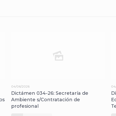
04/06/2026
04
Dictámen 034-26: Secretaría de
D
os
Ambiente s/Contratación de
E
profesional
T