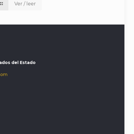
Ver / leer
ados del Estado
com