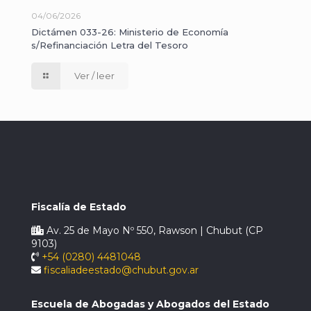
04/06/2026
Dictámen 033-26: Ministerio de Economía
s/Refinanciación Letra del Tesoro
Ver / leer
Fiscalía de Estado
Av. 25 de Mayo Nº 550, Rawson | Chubut (CP
9103)
+54 (0280) 4481048
fiscaliadeestado@chubut.gov.ar
Escuela de Abogadas y Abogados del Estado