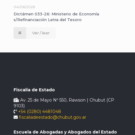
04/06/2026
Dictámen 033-26: Ministerio de Economía
s/Refinanciación Letra del Tesoro
Ver / leer
Fiscalía de Estado
Av. 25 de Mayo Nº 550, Rawson | Chubut (CP
9103)
+54 (0280) 4481048
fiscaliadeestado@chubut.gov.ar
Escuela de Abogadas y Abogados del Estado