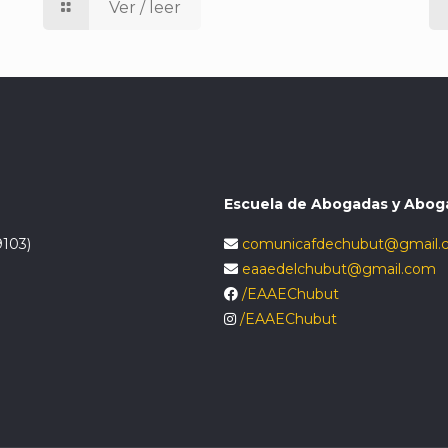
Ver / leer
Escuela de Abogadas y Abog
9103)
comunicafdechubut@gmail.
eaaedelchubut@gmail.com
/EAAEChubut
/EAAEChubut