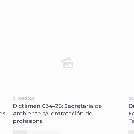
04/06/2026
04
Dictámen 034-26: Secretaría de
D
os
Ambiente s/Contratación de
E
profesional
T