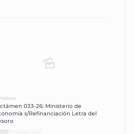
/06/2026
ictámen 033-26: Ministerio de
conomía s/Refinanciación Letra del
esoro