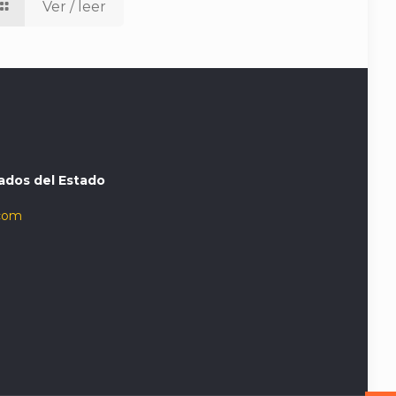
Ver / leer
ados del Estado
com