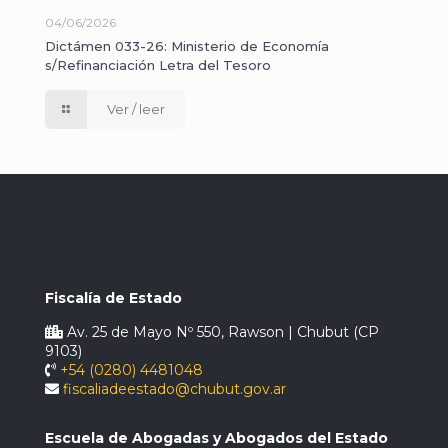
04/06/2026
Dictámen 033-26: Ministerio de Economía
s/Refinanciación Letra del Tesoro
Ver / leer
Fiscalía de Estado
Av. 25 de Mayo Nº 550, Rawson | Chubut (CP
9103)
+54 (0280) 4481048
fiscaliadeestado@chubut.gov.ar
Escuela de Abogadas y Abogados del Estado