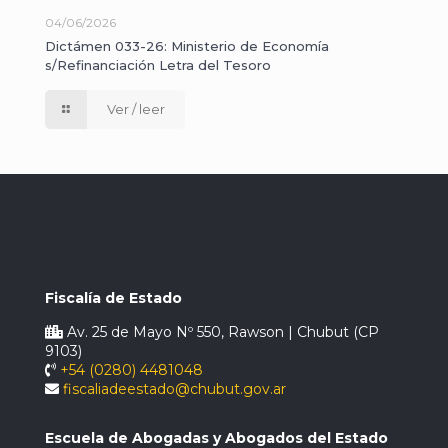
04/06/2026
Dictámen 033-26: Ministerio de Economía
s/Refinanciación Letra del Tesoro
Ver / leer
Fiscalía de Estado
Av. 25 de Mayo Nº 550, Rawson | Chubut (CP
9103)
+54 (0280) 4481048
fiscaliadeestado@chubut.gov.ar
Escuela de Abogadas y Abogados del Estado