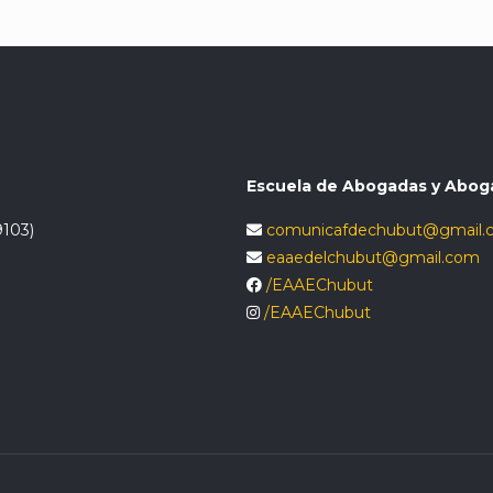
Escuela de Abogadas y Abog
9103)
comunicafdechubut@gmail.
eaaedelchubut@gmail.com
/EAAEChubut
/EAAEChubut