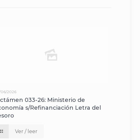
/06/2026
ictámen 033-26: Ministerio de
conomía s/Refinanciación Letra del
esoro
Ver / leer