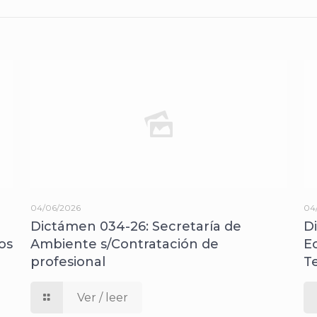
04/06/2026
04
Dictámen 034-26: Secretaría de
D
os
Ambiente s/Contratación de
E
profesional
T
Ver / leer