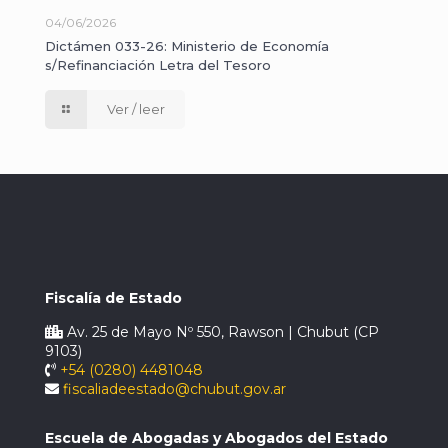
04/06/2026
Dictámen 033-26: Ministerio de Economía
s/Refinanciación Letra del Tesoro
Ver / leer
Fiscalía de Estado
Av. 25 de Mayo Nº 550, Rawson | Chubut (CP
9103)
+54 (0280) 4481048
fiscaliadeestado@chubut.gov.ar
Escuela de Abogadas y Abogados del Estado