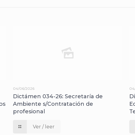
04/06/2026
04
Dictámen 034-26: Secretaría de
D
os
Ambiente s/Contratación de
E
profesional
T
Ver / leer