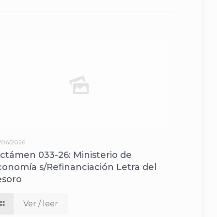
/06/2026
ictámen 033-26: Ministerio de
conomía s/Refinanciación Letra del
esoro
Ver / leer