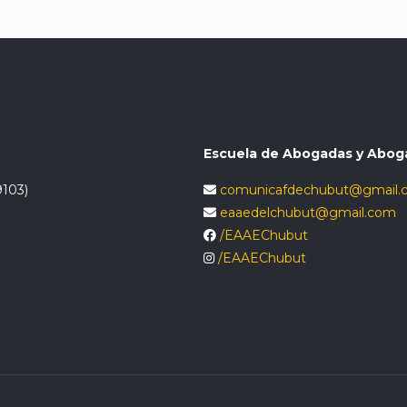
Escuela de Abogadas y Abog
9103)
comunicafdechubut@gmail.
eaaedelchubut@gmail.com
/EAAEChubut
/EAAEChubut