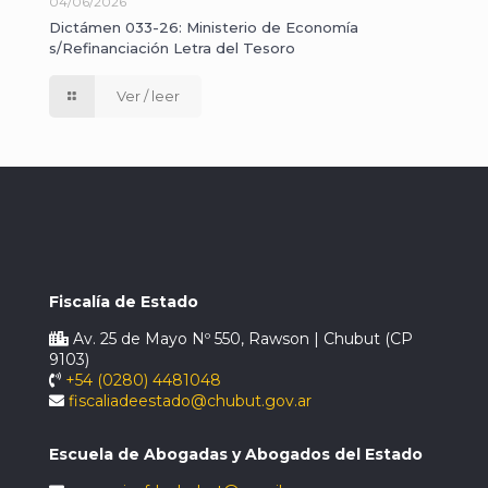
04/06/2026
Dictámen 033-26: Ministerio de Economía
s/Refinanciación Letra del Tesoro
Ver / leer
Fiscalía de Estado
Av. 25 de Mayo Nº 550, Rawson | Chubut (CP
9103)
+54 (0280) 4481048
fiscaliadeestado@chubut.gov.ar
Escuela de Abogadas y Abogados del Estado