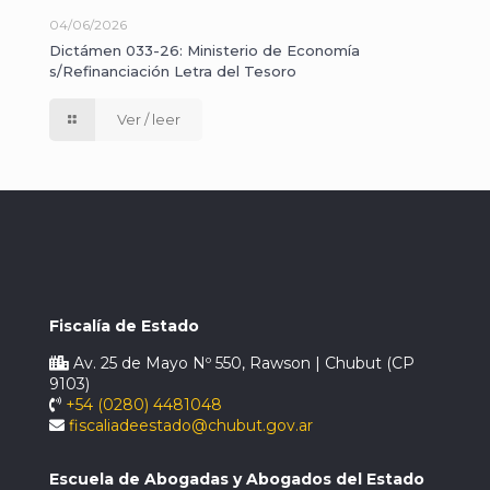
04/06/2026
Dictámen 033-26: Ministerio de Economía
s/Refinanciación Letra del Tesoro
Ver / leer
Fiscalía de Estado
Av. 25 de Mayo Nº 550, Rawson | Chubut (CP
9103)
+54 (0280) 4481048
fiscaliadeestado@chubut.gov.ar
Escuela de Abogadas y Abogados del Estado