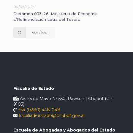
04/06/2026
Dictámen 033-26: Ministerio de Economía
s/Refinanciación Letra del Tesoro
Ver / leer
Fiscalía de Estado
Av. 25 de Mayo Nº 550, Rawson | Chubut (CP
9103)
+54 (0280) 4481048
fiscaliadeestado@chubut.gov.ar
Escuela de Abogadas y Abogados del Estado