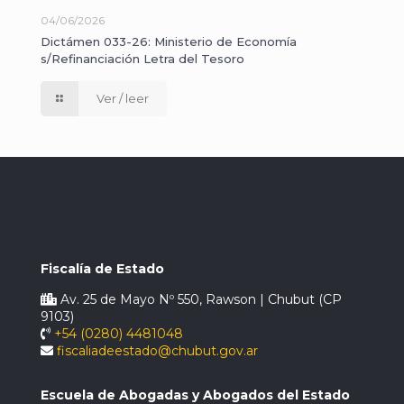
04/06/2026
Dictámen 033-26: Ministerio de Economía
s/Refinanciación Letra del Tesoro
Ver / leer
Fiscalía de Estado
Av. 25 de Mayo Nº 550, Rawson | Chubut (CP
9103)
+54 (0280) 4481048
fiscaliadeestado@chubut.gov.ar
Escuela de Abogadas y Abogados del Estado