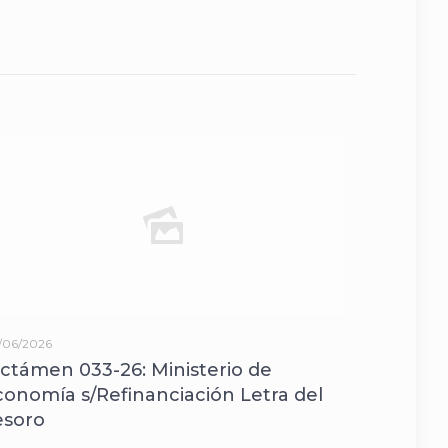
/06/2026
ictámen 033-26: Ministerio de
conomía s/Refinanciación Letra del
esoro