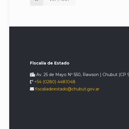
Fiscalía de Estado
Av. 25 de Mayo Nº 550, Rawson | Chubut (CP 
+54 (0280) 4481048
fiscaliadeestado@chubut.gov.ar