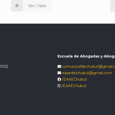
Ver / leer
Escuela de Abogadas y Abog
9103)
comunicafdechubut@gmail.
eaaedelchubut@gmail.com
/EAAEChubut
/EAAEChubut