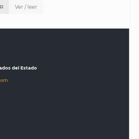
Ver / leer
ados del Estado
com