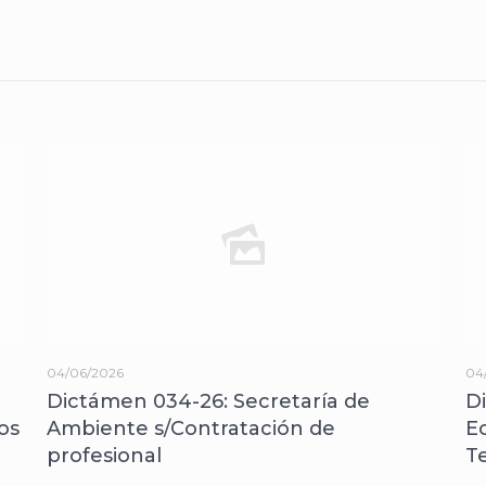
04/06/2026
04
Dictámen 034-26: Secretaría de
D
os
Ambiente s/Contratación de
E
profesional
T